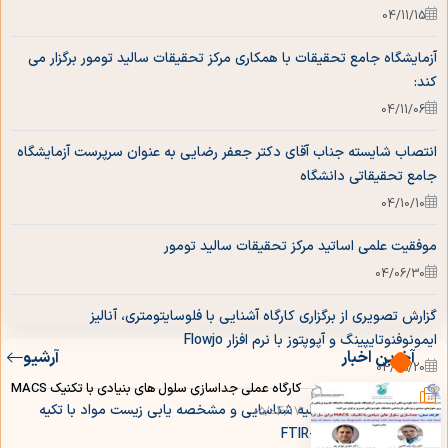
04/11/15
آزمایشگاه جامع تحقیقات با همکاری مرکز تحقیقات سالید تومور برگزار می
هیات موسس
کند:
04/11/06
اعضا شورا پژوهشی
انتصاب شایسته جناب آقای دکتر جعفر رضایی به عنوان سرپرست آزمایشگاه
جامع تحقیقاتی دانشگاه
اعضا هیات علمی پژوهشی
04/10/10
موفقیت علمی اساتید مرکز تحقیقات سالید تومور
اعضا هیات علمی آموزشی
04/06/30
گزارش تصویری از برگزاری کارگاه آشنایی با فلوسایتومتری، آنالیز
گروه های پژوهشی
ایمونوفنوتایپینگ و آپوپتوز با نرم افزار Flowjo
آخرین اخبار
آرشیو
04/05/20
زمینه تحقیقاتی مقاومت دارویی و راههای غلبه بر
کارگاه عملی جداسازی سلول های بنیادی با تکنیک MACS
برای سل تراپی
آن در سرطان
برگزاری کارگاه اصول اولیه شناسایی و مشخصه یابی زیست مواد با تکیه
05/04/17
برتکنیک های FTIR- UV-Vis